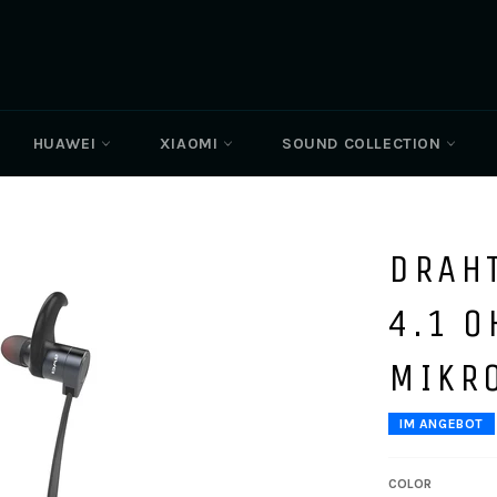
HUAWEI
XIAOMI
SOUND COLLECTION
DRAH
4.1 
MIKR
IM ANGEBOT
COLOR