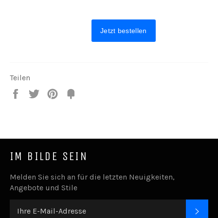
Teilen
Teilen
Twittern
Pin
Fancy
it
IM BILDE SEIN
Melden Sie sich an für die letzten Neuigkeiten,
Angebote und Stile
ABO