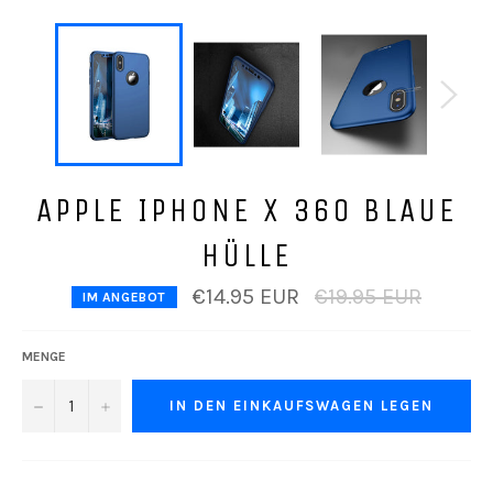
APPLE IPHONE X 360 BLAUE
HÜLLE
Normaler
€14.95 EUR
€19.95 EUR
IM ANGEBOT
Preis
MENGE
−
+
IN DEN EINKAUFSWAGEN LEGEN