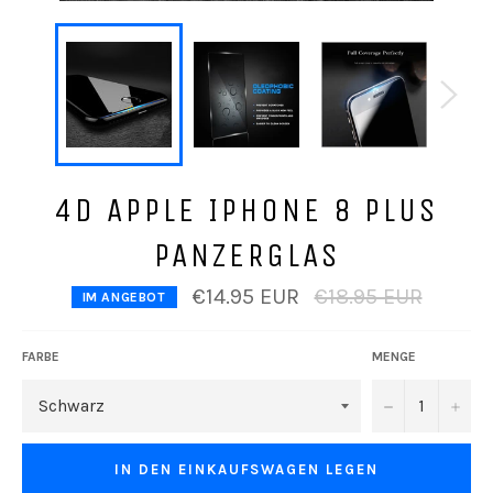
4D APPLE IPHONE 8 PLUS
PANZERGLAS
Normaler
€14.95 EUR
€18.95 EUR
IM ANGEBOT
Preis
FARBE
MENGE
−
+
IN DEN EINKAUFSWAGEN LEGEN