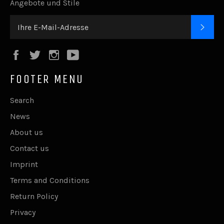
Angebote und Stile
ABO
Facebook
Twitter
Instagram
YouTube
FOOTER MENU
Search
News
About us
Contact us
Imprint
Terms and Conditions
Return Policy
Privacy