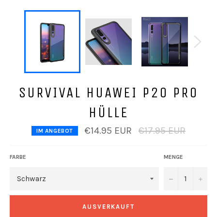
SURVIVAL HUAWEI P20 PRO
HÜLLE
Normaler
€14.95 EUR
€17.95 EUR
IM ANGEBOT
Preis
FARBE
MENGE
−
+
AUSVERKAUFT