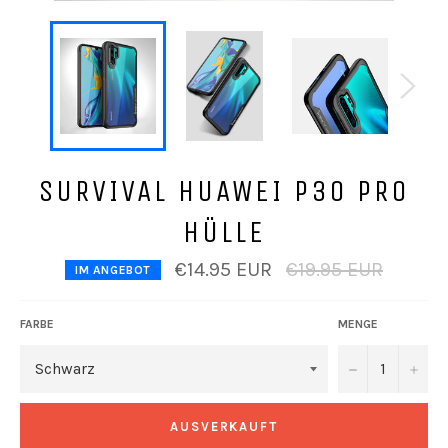
SURVIVAL HUAWEI P30 PRO
HÜLLE
Normaler
€14.95 EUR
€19.95 EUR
IM ANGEBOT
Preis
FARBE
MENGE
−
+
AUSVERKAUFT