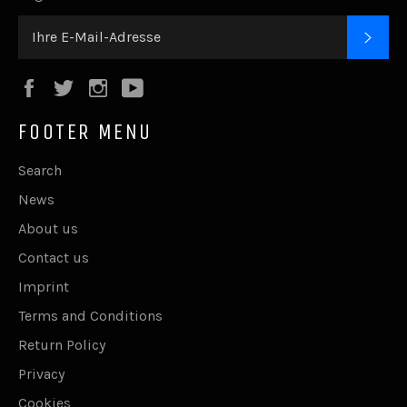
ABO
Facebook
Twitter
Instagram
YouTube
FOOTER MENU
Search
News
About us
Contact us
Imprint
Terms and Conditions
Return Policy
Privacy
Cookies